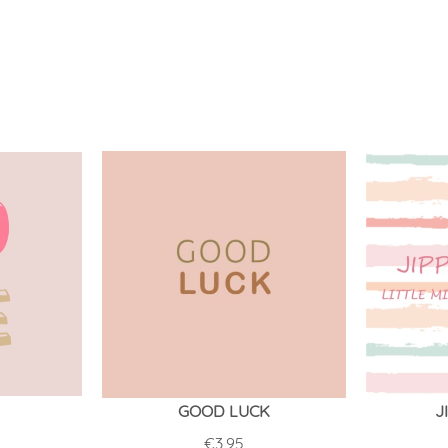
GOOD LUCK
J
€
3,95