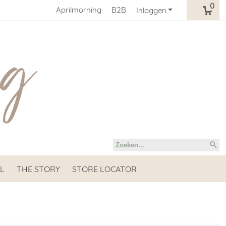
0
Aprilmorning
B2B
Inloggen
L
THE STORY
STORE LOCATOR