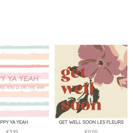
IPPY YA YEAH
GET WELL SOON LES FLEURS
€
3,95
€
0,00