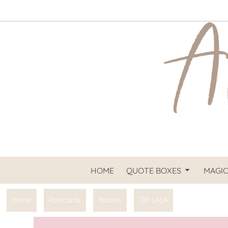
HOME
QUOTE BOXES
MAGIC
Home
Postcards
Pastels
OH LALA