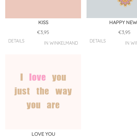
KISS
HAPPY NEW
€
3,95
€
3,95
DETAILS
DETAILS
IN WINKELMAND
IN W
LOVE YOU