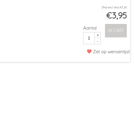
(Prijs excl. btw)
€
3,26
€
3,95
Aantal
IN CART
+
-
Zet op wensenlijst