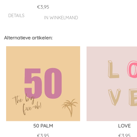
€
3,95
DETAILS
IN WINKELMAND
Alternatieve artikelen:
50 PALM
LOVE
€
3,95
€
3,95